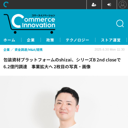
ホーム
企業
政策
テクノロジー
ストア運営
企業
資金調達/M&A/提携
2025.6.30 Mon 11:30
包装資材プラットフォームのshizai、シリーズB 2nd closeで
6.2億円調達 事業拡大へ 2枚目の写真・画像