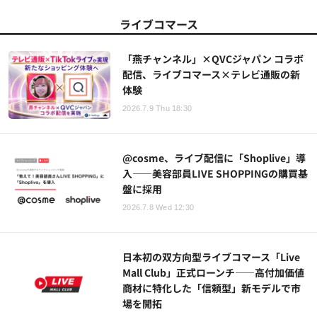
ライブコマース
「燕チャンネル」×QVCジャパン コラボ
配信、ライブコマース×テレビ通販の新
体験
2026.7.9 Thu 18:30
@cosme、ライブ配信に「Shoplive」導
入——美容部員LIVE SHOPPINGの購買基
盤に採用
2026.7.8 Wed 12:30
日本初の双方向型ライブコマース「Live
Mall Club」正式ローンチ——高付加価値
商材に特化した「信頼型」新モデルで市
場を開拓