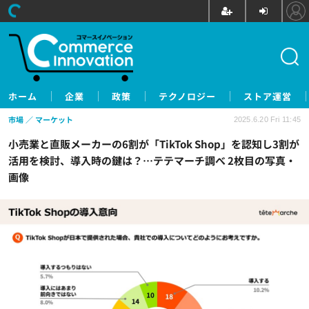
ホーム
企業
政策
テクノロジー
ストア運営
市場
マーケット
2025.6.20 Fri 11:45
小売業と直販メーカーの6割が「TikTok Shop」を認知し3割が
活用を検討、導入時の鍵は？…テテマーチ調べ 2枚目の写真・
画像