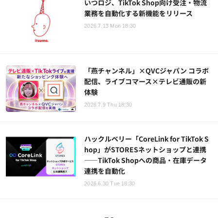
いつロジ、TikTok Shop向け受注・物流
業務を自動化する新機能をリリース
2026.7.13 Mon 18:30
「燕チャンネル」×QVCジャパン コラボ
配信、ライブコマース×テレビ通販の新
体験
2026.7.9 Thu 18:30
ハックルベリー「CoreLink for TikTok S
hop」がSTORESネットショップと連携
——TikTok Shopへの商品・在庫データ
連携を自動化
2026.6.30 Tue 18:30