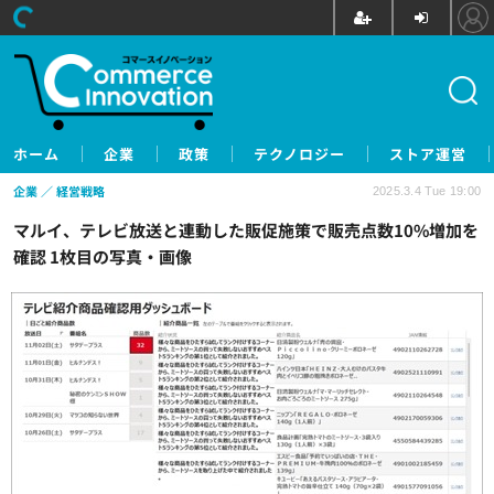
ホーム
企業
政策
テクノロジー
ストア運営
企業
経営戦略
2025.3.4 Tue 19:00
マルイ、テレビ放送と連動した販促施策で販売点数10%増加を
確認 1枚目の写真・画像