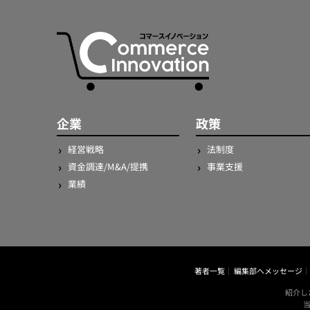
企業
政策
経営戦略
法制度
資金調達/M&A/提携
事業支援
業績
著者一覧
編集部へメッセージ
紹介し
当