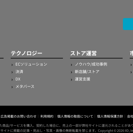
テクノロジー
ストア運営
ECソリューション
ノウハウ/成功事例
決済
新店舗/ストア
DX
運営支援
メタバース
広告掲載のお問い合わせ
利用規約
個人情報の取扱について
個人情報保護方針
会
た商品/サービスを購入、契約した場合に、売上の一部が弊社サイトに還元されることがあ
サイトに掲載の記事・見出し・写真・画像の無断転載を禁じます。Copyright © 2026 IID, In