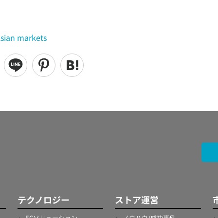
sian markets
テクノロジー
ストア運営
ECソリューション
ノウハウ/成功事例