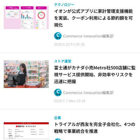
テクノロジー
イオンが公式アプリに家計管理支援機能
を実装、クーポン利用による節約額を可
視化
Commerce Innovation編集部
2025.8.22 Fri 20:30
ストア運営
富士通がカナダ小売Metro社500店舗に監
視サービス提供開始、非効率やリスクを
迅速に把握
Commerce Innovation編集部
2025.7.7 Mon 13:15
企業
トライアルが西友を完全子会社化、4つの
戦略で事業統合を推進