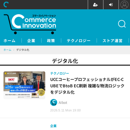
ホーム
企業
政策
テクノロジー
ストア運営
ホーム
›
デジタル化
デジタル化
テクノロジー
UCCコーヒープロフェッショナルがEC-C
UBEでBtoB EC刷新 複雑な物流ロジック
をデジタル化
AIbot
2026.5.11 Mon 19:00
企業