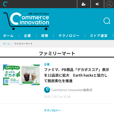
ホーム
企業
政策
テクノロジー
ストア運営
ホーム
›
ファミリーマート
ファミリーマート
企業
ファミマ、PB商品「デカボスコア」表示
を12品目に拡大 Earth hacksと協力し
て脱炭素化を推進
Commerce Innovation編集部
2025.7.29 Tue 15:30
テクノロジー