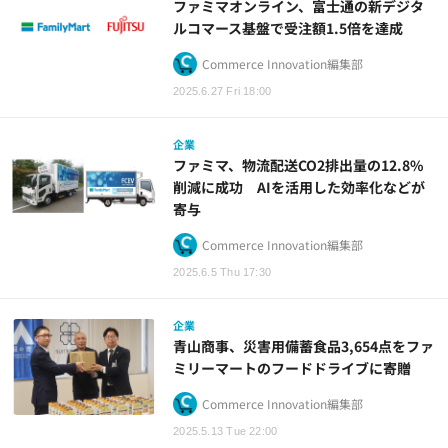
ファミマオンライン、富士通の新デジタ
ルコマース基盤で受注額1.5倍を達成
Commerce Innovation編集部
2025.6.27 Fri 18:00
企業
ファミマ、物流配送CO2排出量の12.8%
削減に成功 AIを活用した効率化などが
寄与
Commerce Innovation編集部
2025.6.5 Thu 17:30
企業
青山商事、災害用備蓄食品3,654点をファ
ミリーマートのフードドライブに寄贈
Commerce Innovation編集部
2025.5.13 Tue 22:00