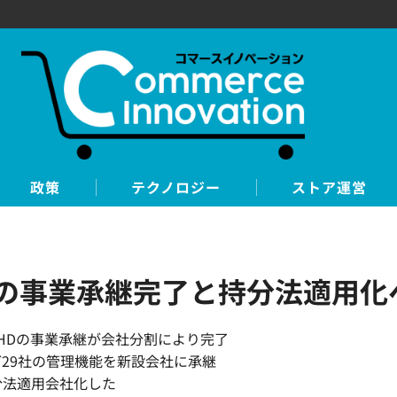
政策
テクノロジー
ストア運営
Dの事業承継完了と持分法適用化
HDの事業承継が会社分割により完了
29社の管理機能を新設会社に承継
分法適用会社化した