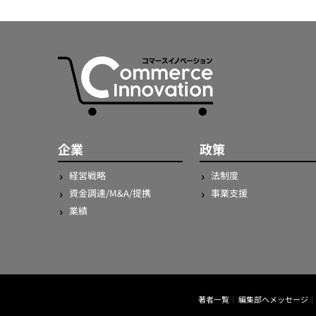
企業
政策
経営戦略
法制度
資金調達/M&A/提携
事業支援
業績
著者一覧
編集部へメッセージ