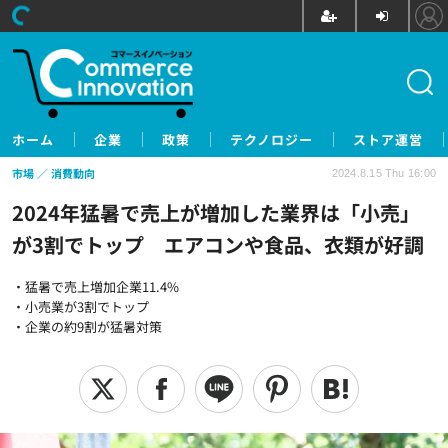
ホーム
企業
政策
テクノロジー
ストア運営
市場
消費動向
2024.8.15 Thu 16:00
2024年猛暑で売上が増加した業界は「小売」
が3割でトップ エアコンや食品、衣類が好調
・猛暑で売上増加企業11.4%
・小売業が3割でトップ
・企業の約9割が猛暑対策