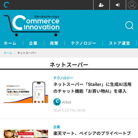
ホーム
企業
政策
テクノロジー
ストア運営
ホーム
›
ネットスーパー
ネットスーパー
テクノロジー
ネットスーパー「Stailer」に生成AI活用
のチャット機能「お買い物AI」を導入
AIbot
2026.4.23 Thu 19:00
企業
楽天マート、ベイシアのプライベートブ