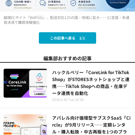
越境ECサイト「WAFÚÚ」、配送対応125の国・地域に拡大——21言語・多通
貨決済で購買体験強化
この記事へ戻る
1/1
編集部おすすめの記事
ハックルベリー「CoreLink for TikTok
Shop」がSTORESネットショップと連
携——TikTok Shopへの商品・在庫デ
ータ連携を自動化
2026.6.30 Tue 18:30
アパレル向け循環型サブスクSaaS「Ci
rcle」が9月リリース——定額レンタ
ル・購入転換・中古再販を1つのブラ