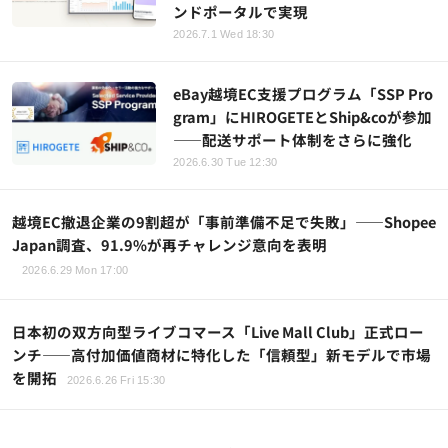
ンドポータルで実現
2026.7.1 Wed 18:30
eBay越境EC支援プログラム「SSP Pro
gram」にHIROGETEとShip&coが参加
——配送サポート体制をさらに強化
2026.6.30 Tue 12:30
越境EC撤退企業の9割超が「事前準備不足で失敗」——Shopee
Japan調査、91.9%が再チャレンジ意向を表明
2026.6.29 Mon 17:00
日本初の双方向型ライブコマース「Live Mall Club」正式ロー
ンチ——高付加価値商材に特化した「信頼型」新モデルで市場
を開拓
2026.6.26 Fri 15:30