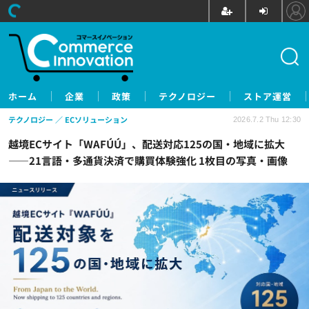
ホーム
企業
政策
テクノロジー
ストア運営
テクノロジー
ECソリューション
2026.7.2 Thu 12:30
越境ECサイト「WAFÚÚ」、配送対応125の国・地域に拡大
——21言語・多通貨決済で購買体験強化 1枚目の写真・画像