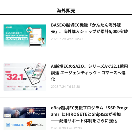
海外販売
BASEの越境EC機能「かんたん海外販
売」、海外購入ショップが累計5,000突破
2026.7.29 Wed 14:30
AI越境ECのSAZO、シリーズAで32.1億円
調達 エージェンティック・コマースへ進
化
2026.7.24 Fri 12:30
eBay越境EC支援プログラム「SSP Progr
am」にHIROGETEとShip&coが参加
——配送サポート体制をさらに強化
2026.6.30 Tue 12:30