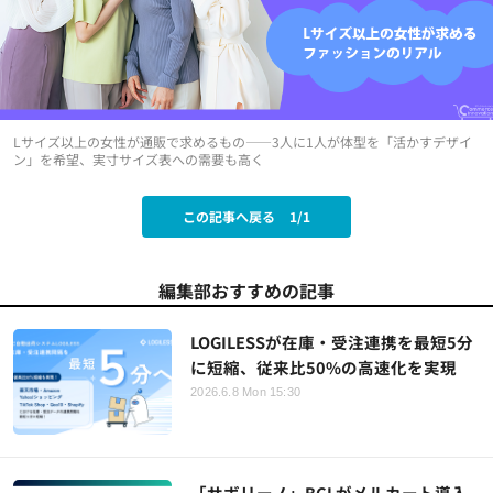
Lサイズ以上の女性が通販で求めるもの——3人に1人が体型を「活かすデザイ
ン」を希望、実寸サイズ表への需要も高く
この記事へ戻る
1/1
編集部おすすめの記事
LOGILESSが在庫・受注連携を最短5分
に短縮、従来比50%の高速化を実現
2026.6.8 Mon 15:30
「サボリーノ」BCLがメルカート導入