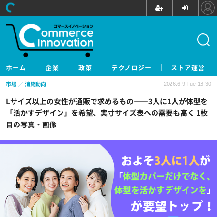
ホーム
企業
政策
テクノロジー
ストア運営
市場
消費動向
2026.6.9 Tue 18:30
Lサイズ以上の女性が通販で求めるもの——3人に1人が体型を
「活かすデザイン」を希望、実寸サイズ表への需要も高く 1枚
目の写真・画像