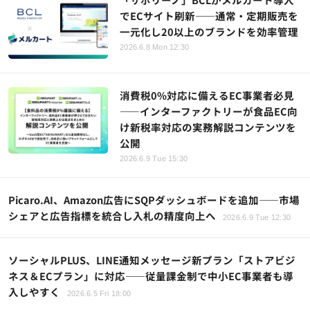
でECサイト刷新――通常・定期販売を
一元化し20以上のブランドを効率管理
2026.6.8 Mon 12:30
消費税0%対応に備えるEC事業者必見
――インターファクトリーが食品EC向
け新税率対応の実務解説コンテンツを
公開
2026.6.9 Tue 15:30
Picaro.AI、Amazon広告にSQPダッシュボードを追加——市場
シェアと広告指標を統合し入札の精度向上へ
2026.6.9 Tue 12:30
ソーシャルPLUS、LINE通知メッセージ新プラン「ストアビジ
ネス＆ECプラン」に対応――従量課金制で中小EC事業者も導
入しやすく
2026.6.5 Fri 18:00