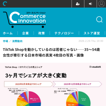
ホーム
企業
政策
テクノロジー
ストア運営
市場
消費動向
2026.2.26 Thu 19:00
TikTok Shopを動かしているのは若者じゃない──35～54歳
女性が牽引する日本市場の真実 4枚目の写真・画像