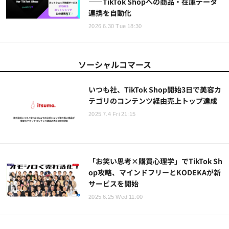
——TikTok Shopへの商品・在庫データ
連携を自動化
2026.6.30 Tue 18:30
ソーシャルコマース
いつも社、TikTok Shop開始3日で美容カ
テゴリのコンテンツ経由売上トップ達成
2025.7.4 Fri 21:15
「お笑い思考×購買心理学」でTikTok Sh
op攻略、マインドフリーとKODEKAが新
サービスを開始
2025.6.25 Wed 11:00