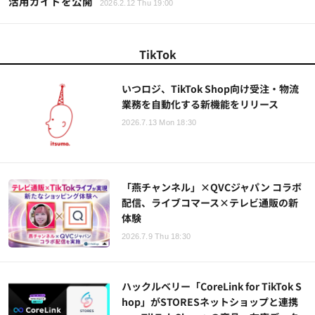
活用ガイドを公開
2026.2.12 Thu 19:00
TikTok
いつロジ、TikTok Shop向け受注・物流
業務を自動化する新機能をリリース
2026.7.13 Mon 18:30
「燕チャンネル」×QVCジャパン コラボ
配信、ライブコマース×テレビ通販の新
体験
2026.7.9 Thu 18:30
ハックルベリー「CoreLink for TikTok S
hop」がSTORESネットショップと連携