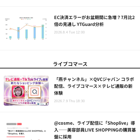
EC決済エラーがお盆期間に急増？7月比2
倍の見通し YTGuard分析
2026.8.4 Tue 12:00
ライブコマース
「燕チャンネル」×QVCジャパン コラボ
配信、ライブコマース×テレビ通販の新
体験
2026.7.9 Thu 18:30
@cosme、ライブ配信に「Shoplive」導
入——美容部員LIVE SHOPPINGの購買基
盤に採用