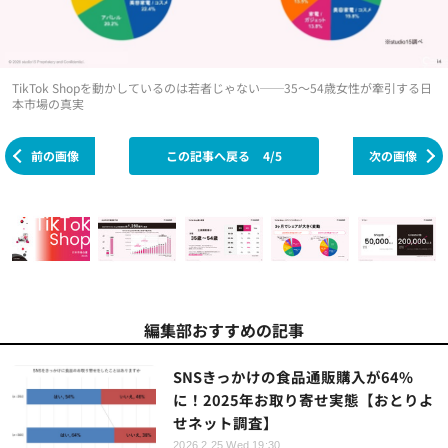
TikTok Shopを動かしているのは若者じゃない──35～54歳女性が牽引する日
本市場の真実
前の画像
この記事へ戻る
4/5
次の画像
編集部おすすめの記事
SNSきっかけの食品通販購入が64%
に！2025年お取り寄せ実態【おとりよ
せネット調査】
2026.2.25 Wed 19:30