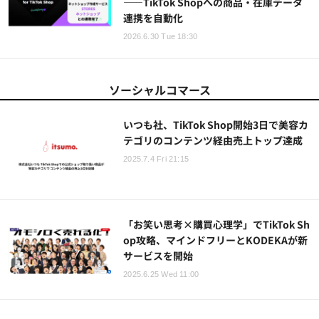
——TikTok Shopへの商品・在庫データ
連携を自動化
2026.6.30 Tue 18:30
ソーシャルコマース
いつも社、TikTok Shop開始3日で美容カ
テゴリのコンテンツ経由売上トップ達成
2025.7.4 Fri 21:15
「お笑い思考×購買心理学」でTikTok Sh
op攻略、マインドフリーとKODEKAが新
サービスを開始
2025.6.25 Wed 11:00