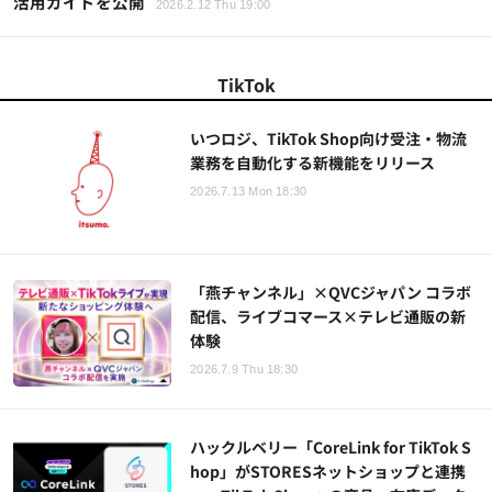
活用ガイドを公開
2026.2.12 Thu 19:00
TikTok
いつロジ、TikTok Shop向け受注・物流
業務を自動化する新機能をリリース
2026.7.13 Mon 18:30
「燕チャンネル」×QVCジャパン コラボ
配信、ライブコマース×テレビ通販の新
体験
2026.7.9 Thu 18:30
ハックルベリー「CoreLink for TikTok S
hop」がSTORESネットショップと連携