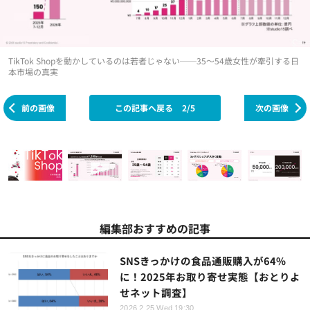
TikTok Shopを動かしているのは若者じゃない──35～54歳女性が牽引する日
本市場の真実
前の画像
この記事へ戻る
2/5
次の画像
編集部おすすめの記事
SNSきっかけの食品通販購入が64%
に！2025年お取り寄せ実態【おとりよ
せネット調査】
2026.2.25 Wed 19:30