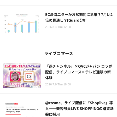
EC決済エラーがお盆期間に急増？7月比2
倍の見通し YTGuard分析
2026.8.4 Tue 12:00
ライブコマース
「燕チャンネル」×QVCジャパン コラボ
配信、ライブコマース×テレビ通販の新
体験
2026.7.9 Thu 18:30
@cosme、ライブ配信に「Shoplive」導
入——美容部員LIVE SHOPPINGの購買基
盤に採用