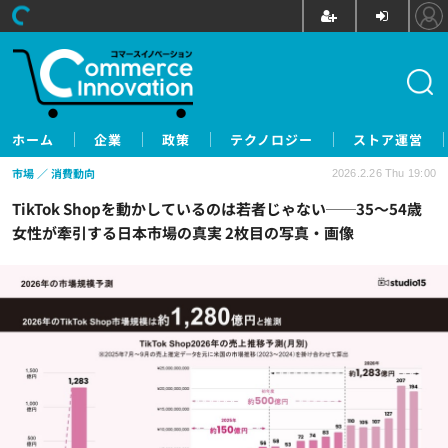
ホーム
企業
政策
テクノロジー
ストア運営
市場
消費動向
2026.2.26 Thu 19:00
TikTok Shopを動かしているのは若者じゃない──35～54歳
女性が牽引する日本市場の真実 2枚目の写真・画像