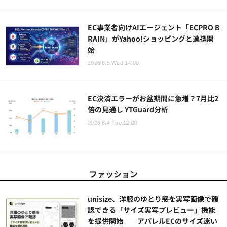
EC事業者向けAIエージェント「ECPRO B
RAIN」がYahoo!ショッピングと連携開
始
2026.8.5 Wed 14:00
EC決済エラーがお盆期間に急増？7月比2
倍の見通し YTGuard分析
2026.8.4 Tue 12:00
ファッション
unisize、洋服のゆとり感を実写画像で確
認できる「サイズ実写プレビュー」機能
を提供開始——アパレルECのサイズ迷い