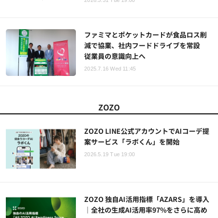
2026.3.31 Tue 19:00
ファミマとポケットカードが食品ロス削
減で協業、社内フードドライブを常設
従業員の意識向上へ
2025.7.16 Wed 11:45
ZOZO
ZOZO LINE公式アカウントでAIコーデ提
案サービス「ラボくん」を開始
2026.5.19 Tue 19:00
ZOZO 独自AI活用指標「AZARS」を導入
｜全社の生成AI活用率97%をさらに高め