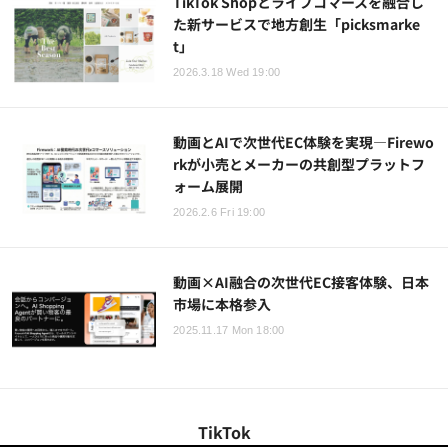
TikTok Shopとライブコマースを融合し
た新サービスで地方創生「picksmarke
t」
2026.3.18 Wed 19:00
動画とAIで次世代EC体験を実現―Firewo
rkが小売とメーカーの共創型プラットフ
ォーム展開
2026.2.6 Fri 19:00
動画×AI融合の次世代EC接客体験、日本
市場に本格参入
2025.11.17 Mon 18:00
TikTok