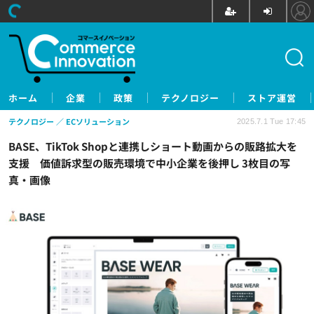
ホーム
企業
政策
テクノロジー
ストア運営
テクノロジー
ECソリューション
2025.7.1 Tue 17:45
BASE、TikTok Shopと連携しショート動画からの販路拡大を
支援 価値訴求型の販売環境で中小企業を後押し 3枚目の写
真・画像