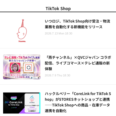
TikTok Shop
いつロジ、TikTok Shop向け受注・物流
業務を自動化する新機能をリリース
2026.7.13 Mon 18:30
「燕チャンネル」×QVCジャパン コラボ
配信、ライブコマース×テレビ通販の新
体験
2026.7.9 Thu 18:30
ハックルベリー「CoreLink for TikTok S
hop」がSTORESネットショップと連携
——TikTok Shopへの商品・在庫データ
連携を自動化