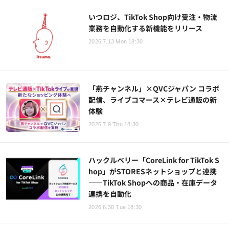
いつロジ、TikTok Shop向け受注・物流
業務を自動化する新機能をリリース
2026.7.13 Mon 18:30
「燕チャンネル」×QVCジャパン コラボ
配信、ライブコマース×テレビ通販の新
体験
2026.7.9 Thu 18:30
ハックルベリー「CoreLink for TikTok S
hop」がSTORESネットショップと連携
——TikTok Shopへの商品・在庫データ
連携を自動化
2026.6.30 Tue 18:30