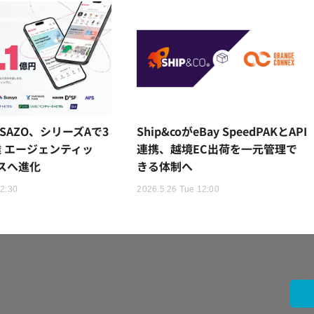
のSAZO、シリーズAで3
Ship&coがeBay SpeedPAKとAPI
達 エージェンティッ
連携、越境EC出荷を一元管理で
スへ進化
きる体制へ
12:30
2026.5.26 Tue 12:00