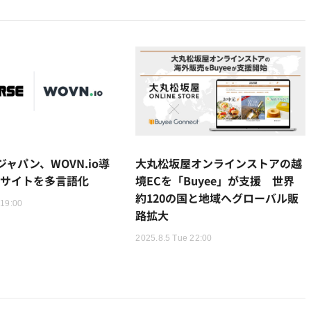
ャパン、WOVN.io導
大丸松坂屋オンラインストアの越
Cサイトを多言語化
境ECを「Buyee」が支援 世界
約120の国と地域へグローバル販
 19:00
路拡大
2025.8.5 Tue 22:00