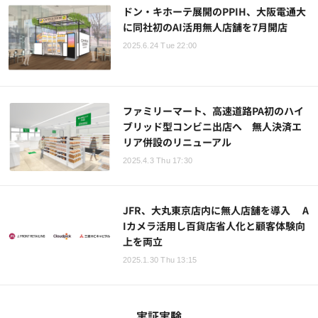
ドン・キホーテ展開のPPIH、大阪電通大
に同社初のAI活用無人店舗を7月開店
2025.6.24 Tue 22:00
ファミリーマート、高速道路PA初のハイ
ブリッド型コンビニ出店へ 無人決済エ
リア併設のリニューアル
2025.4.3 Thu 17:30
JFR、大丸東京店内に無人店舗を導入 A
Iカメラ活用し百貨店省人化と顧客体験向
上を両立
2025.1.30 Thu 13:15
実証実験