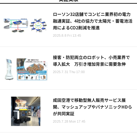
ローソン32店舗でコンビニ業界初の電力
融通実証、4社の協力で太陽光・蓄電池活
用によるCO2削減を推進
2025.8.8 Fri 13:45
接客・防犯両立のロボット、小売業界で
導入拡大 万引き増加背景に需要急伸
2025.7.31 Thu 17:00
成田空港で移動型無人販売サービス展
開、マッシュアップやパナソニックHDら
が共同実証
2025.7.28 Mon 17:45