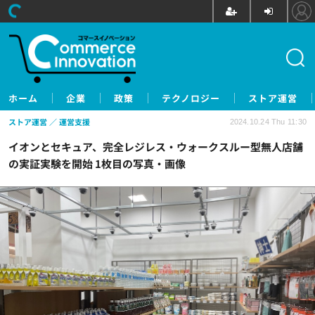
ホーム
企業
政策
テクノロジー
ストア運営
ストア運営
運営支援
2024.10.24 Thu 11:30
イオンとセキュア、完全レジレス・ウォークスルー型無人店舗
の実証実験を開始 1枚目の写真・画像