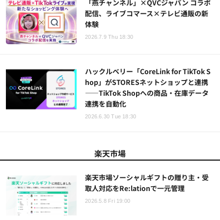
「燕チャンネル」×QVCジャパン コラボ
配信、ライブコマース×テレビ通販の新
体験
2026.7.9 Thu 18:30
ハックルベリー「CoreLink for TikTok S
hop」がSTORESネットショップと連携
——TikTok Shopへの商品・在庫データ
連携を自動化
2026.6.30 Tue 18:30
楽天市場
楽天市場ソーシャルギフトの贈り主・受
取人対応をRe:lationで一元管理
2026.5.8 Fri 19:00