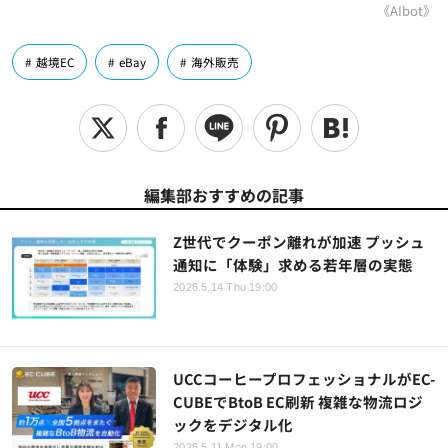
《AIbot》
越境EC
eBay
海外販売
編集部おすすめの記事
Z世代でクーポン離れが加速 プッシュ
通知に「体験」求める若年層の実態
2026.5.14 Thu 19:00
UCCコーヒープロフェッショナルがEC-
CUBEでBtoB EC刷新 複雑な物流ロジ
ックをデジタル化
2026.5.11 Mon 19:00