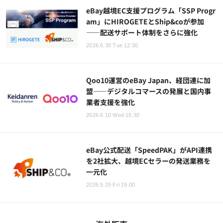
eBay越境EC支援プログラム「SSP Progr
am」にHIROGETEとShip&coが参加
——配送サポート体制をさらに強化
2026.6.30 Tue 12:30
Qoo10運営のeBay Japan、経団連に加
盟——デジタルコマースの発展と国内事
業者支援を強化
2026.6.10 Wed 15:30
eBay公式配送「SpeedPAK」がAPI連携
を2社拡大、越境ECセラーの発送業務を
一元化
2026.5.29 Fri 19:00