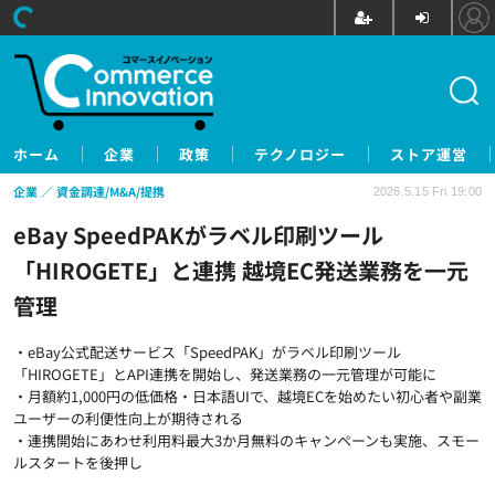
ホーム
企業
政策
テクノロジー
ストア運営
企業
資金調達/M&A/提携
2026.5.15 Fri 19:00
eBay SpeedPAKがラベル印刷ツール
「HIROGETE」と連携 越境EC発送業務を一元
管理
・eBay公式配送サービス「SpeedPAK」がラベル印刷ツール
「HIROGETE」とAPI連携を開始し、発送業務の一元管理が可能に
・月額約1,000円の低価格・日本語UIで、越境ECを始めたい初心者や副業
ユーザーの利便性向上が期待される
・連携開始にあわせ利用料最大3か月無料のキャンペーンも実施、スモー
ルスタートを後押し