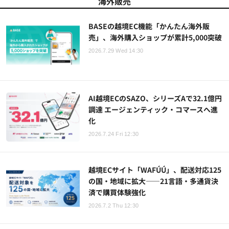
海外販売
BASEの越境EC機能「かんたん海外販
売」、海外購入ショップが累計5,000突破
2026.7.29 Wed 14:30
AI越境ECのSAZO、シリーズAで32.1億円
調達 エージェンティック・コマースへ進
化
2026.7.24 Fri 12:30
越境ECサイト「WAFÚÚ」、配送対応125
の国・地域に拡大——21言語・多通貨決
済で購買体験強化
2026.7.2 Thu 12:30