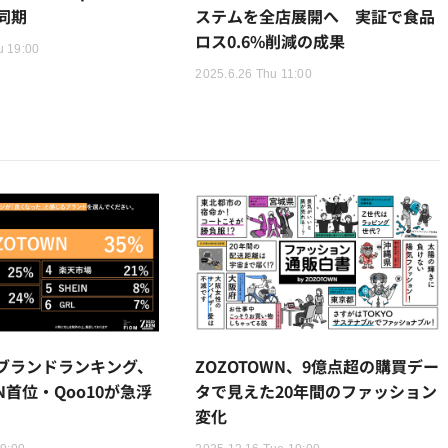
同期
ステムを全店展開へ 実証で食品
ロス0.6%削減の成果
u 19:00
2025.6.26 Thu 11:00
Cブランドランキング、
ZOZOTOWN、9億点超の購買デー
WN首位・Qoo10が急浮
タで見えた20年間のファッション
変化