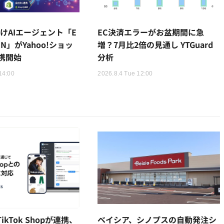
けAIエージェント「E
EC決済エラーがお盆期間に急
AIN」がYahoo!ショッ
増？7月比2倍の見通し YTGuard
携開始
分析
14:00
2026.8.4 Tue 12:00
TikTok Shopが連携、
ベイシア、シノプスの自動発注シ