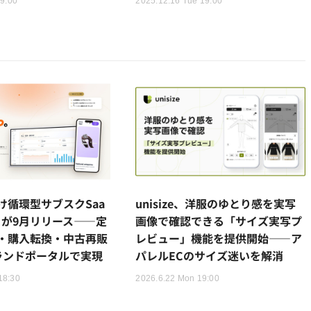
19:00
2025.12.16 Tue 19:00
け循環型サブスクSaa
unisize、洋服のゆとり感を実写
le」が9月リリース——定
画像で確認できる「サイズ実写プ
・購入転換・中古再販
レビュー」機能を提供開始——ア
ランドポータルで実現
パレルECのサイズ迷いを解消
18:30
2026.6.22 Mon 19:00