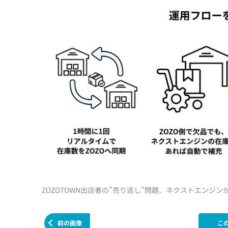
ZOZOTOWN出店者の"売り逃し"問題、ネクストエンジ
前の画像
こ