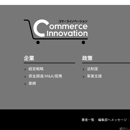
企業
政策
経営戦略
法制度
資金調達/M&A/提携
事業支援
業績
著者一覧
編集部へメッセージ
紹介し