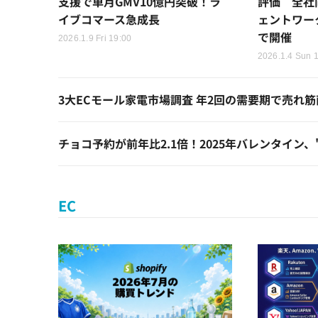
支援で単月GMV10億円突破！ラ
評価 全社向
イブコマース急成長
ェントワー
で開催
2026.1.9 Fri 19:00
2026.1.4 Sun 
3大ECモール家電市場調査 年2回の需要期で売れ
チョコ予約が前年比2.1倍！2025年バレンタイン
EC