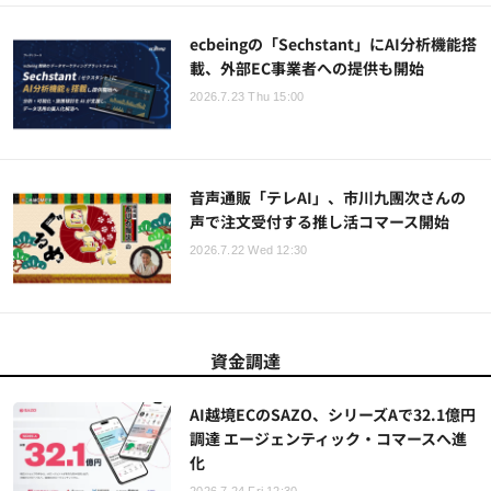
ecbeingの「Sechstant」にAI分析機能搭
載、外部EC事業者への提供も開始
2026.7.23 Thu 15:00
音声通販「テレAI」、市川九團次さんの
声で注文受付する推し活コマース開始
2026.7.22 Wed 12:30
資金調達
AI越境ECのSAZO、シリーズAで32.1億円
調達 エージェンティック・コマースへ進
化