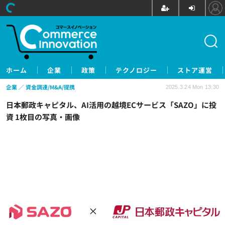
ホーム
企業
政策
テクノロジー
ストア運営
企業
資金調達/M&A/提携
2025.3.24 Mon 13:30
日本郵政キャピタル、AI活用の越境ECサービス「SAZO」に投
資 1枚目の写真・画像