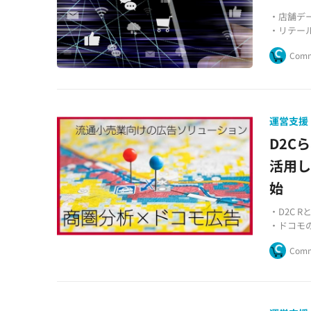
・店舗デ
・リテー
・BI情
Comm
運営支援
D2C
活用
始
・D2C 
・ドコモ
・商圏分
Comm