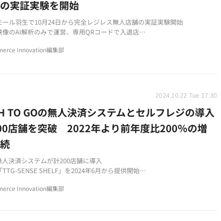
舗の実証実験を開始
モール羽生で10月24日から完全レジレス無人店舗の実証実験開始
映像のAI解析のみで運営、専用QRコードで入退店
産品や短期販売など新たな商品展開を検討
erce Innovation編集部
2024.10.22 Tue 17:30
CH TO GOの無人決済システムとセルフレジの導入
00店舗を突破 2022年より前年度比200％の増
継続
無人決済システムが計200店舗に導入
TG-SENSE SHELF」を2024年6月から提供開始
港、商業施設など様々な場所で展開が進む
erce Innovation編集部