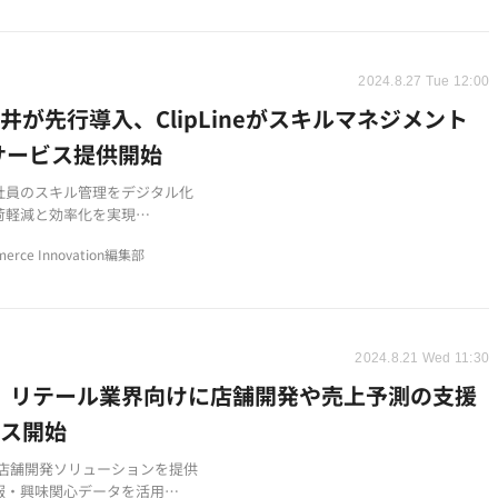
2024.8.27 Tue 12:00
井が先行導入、ClipLineがスキルマネジメント
サービス提供開始
社員のスキル管理をデジタル化
荷軽減と効率化を実現
ABILI Careerを先行導入
erce Innovation編集部
2024.8.21 Wed 11:30
I、リテール業界向けに店舗開発や売上予測の支援
ビス開始
、店舗開発ソリューションを提供
報・興味関心データを活用