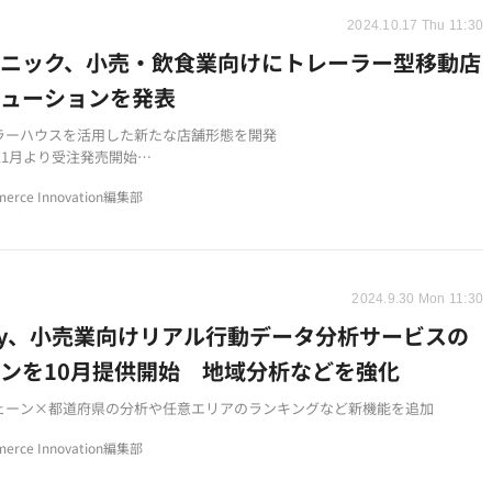
2024.10.17 Thu 11:30
ソニック、小売・飲食業向けにトレーラー型移動店
リューションを発表
ラーハウスを活用した新たな店舗形態を開発
年11月より受注発売開始
ら保守まで全面的にサポートするソリューション事業
erce Innovation編集部
2024.9.30 Mon 11:30
rry、小売業向けリアル行動データ分析サービスの
ンを10月提供開始 地域分析などを強化
ェーン×都道府県の分析や任意エリアのランキングなど新機能を追加
erce Innovation編集部