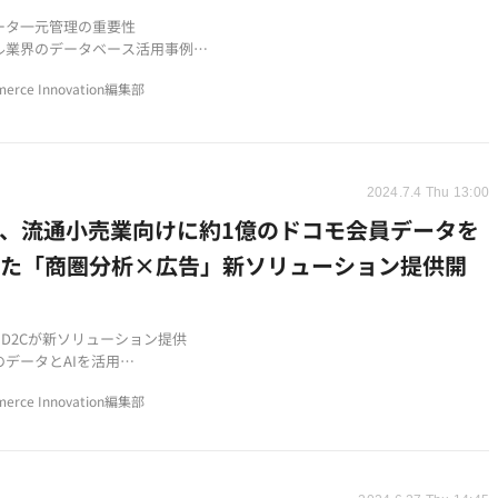
ータ一元管理の重要性
ル業界のデータベース活用事例
報ビジュアライズ化の戦略策定
erce Innovation編集部
2024.7.4 Thu 13:00
ら、流通小売業向けに約1億のドコモ会員データを
した「商圏分析×広告」新ソリューション提供開
RとD2Cが新ソリューション提供
のデータとAIを活用
析と広告配信を融合
erce Innovation編集部