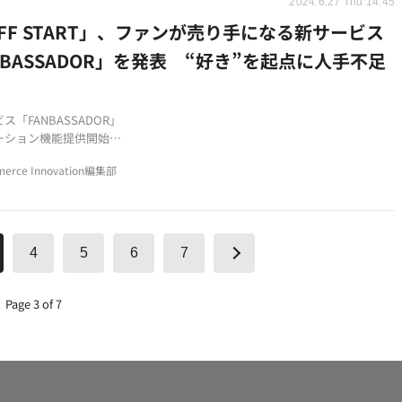
2024.6.27 Thu 14:45
AFF START」、ファンが売り手になる新サービス
NBASSADOR」を発表 “好き”を起点に人手不足
ス「FANBASSADOR」
ーション機能提供開始
足解消を目指す
erce Innovation編集部
4
5
6
7
Page 3 of 7