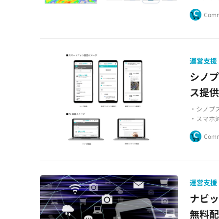
・効率的
Comm
運営支援
シノプ
ス提
・シノプ
・スマホ
・小売業
Comm
運営支援
ナビ
無料配