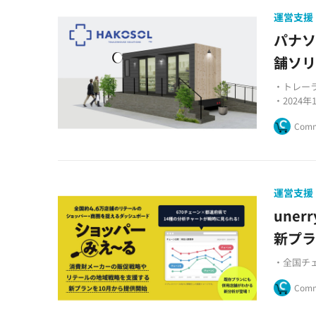
運営支援
パナ
舗ソ
・トレー
・2024
・出店か
Comm
運営支援
une
新プラ
・全国チ
Comm