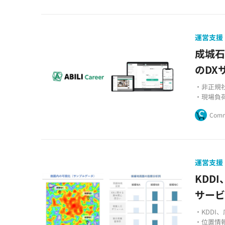
運営支援
成城石
のDX
・非正規
・現場負
・成城石井が
Comm
運営支援
KDD
サー
・KDDI
・位置情