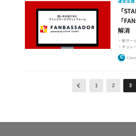
運営支援
「ST
「FA
解消
・新サービ
・キュレ
・人手不
Comm
1
2
3