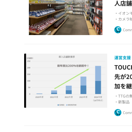
人店
・イオン
・カメラ
・地元特
Comm
運営支援
TOU
先が2
加を
・TTGの
・新製品「T
・駅、空
Comm