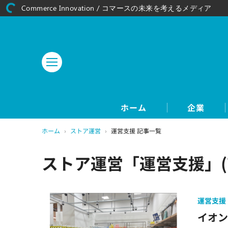
Commerce Innovation / コマースの未来を考えるメディア
ホーム
企業
ホーム
›
ストア運営
›
運営支援 記事一覧
ストア運営「運営支援」(
運営支援
イオン