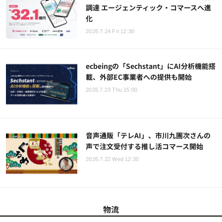
調達 エージェンティック・コマースへ進
化
2026.7.24 Fri 12:30
ecbeingの「Sechstant」にAI分析機能搭
載、外部EC事業者への提供も開始
2026.7.23 Thu 15:00
音声通販「テレAI」、市川九團次さんの
声で注文受付する推し活コマース開始
2026.7.22 Wed 12:30
物流