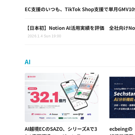
EC支援のいつも、TikTok Shop支援で単月GM
【日本初】Notion AI活用実績を評価 全社向けN
2026.1.4 Sun 19:00
AI
AI越境ECのSAZO、シリーズAで3
ecbeingの