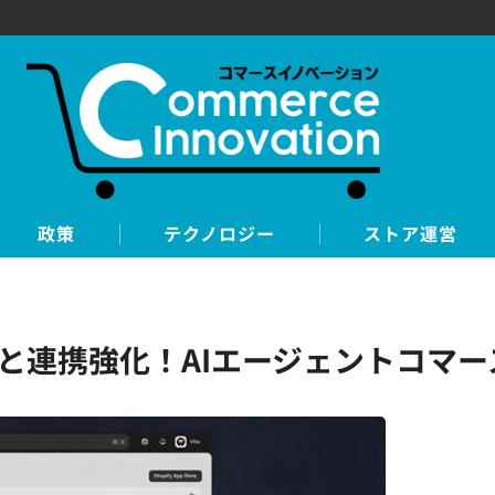
政策
テクノロジー
ストア運営
opilotと連携強化！AIエージェントコ