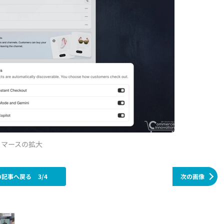
ントコマースの拡大
の記事へ戻る
3/4
次の画像