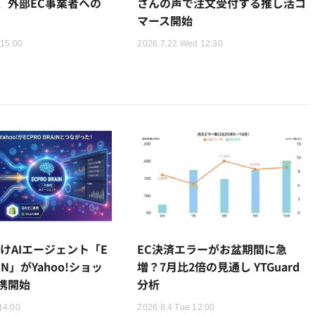
、外部EC事業者への
さんの声で注文受付する推し活コ
マース開始
 15:00
2026.7.22 Wed 12:30
けAIエージェント「E
EC決済エラーがお盆期間に急
AIN」がYahoo!ショッ
増？7月比2倍の見通し YTGuard
携開始
分析
14:00
2026.8.4 Tue 12:00