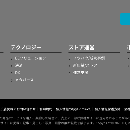
テクノロジー
ストア運営
ECソリューション
ノウハウ/成功事例
決済
新店舗/ストア
DX
運営支援
メタバース
広告掲載のお問い合わせ
利用規約
個人情報の取扱について
個人情報保護方針
会
た商品/サービスを購入、契約した場合に、売上の一部が弊社サイトに還元されることがあ
サイトに掲載の記事・見出し・写真・画像の無断転載を禁じます。Copyright © 2026 IID, In