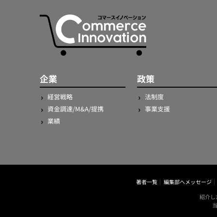
企業
政策
経営戦略
法制度
資金調達/M&A/提携
事業支援
業績
著者一覧
編集部へメッセージ
紹介し
当