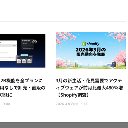
yがB2B機能を全プランに
3月の新生活・花見需要でアクテ
費用なしで卸売・直販の
ィブウェアが前月比最大480％増
可能に
【Shopify調査】
 19:00
2026.4.8 Wed 19:00