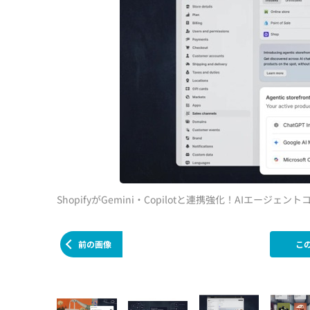
ShopifyがGemini・Copilotと連携強化！AIエージェ
前の画像
こ