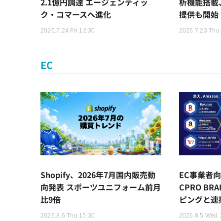
2.1億円調達 エージェンティッ
析機能搭載
ク・コマースへ進化
提供も開始
2026.7.24 Fri 12:30
2026.7.23 Thu
EC
Shopify、2026年7月国内販売動
EC事業者向
向発表 スポーツユニフォーム前月
CPRO BR
比9倍
ピングと連
2026.8.6 Thu 15:30
2026.8.5 Wed 