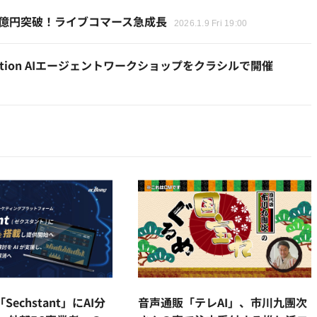
V10億円突破！ライブコマース急成長
2026.1.9 Fri 19:00
otion AIエージェントワークショップをクラシルで開催
「Sechstant」にAI分
音声通販「テレAI」、市川九團次