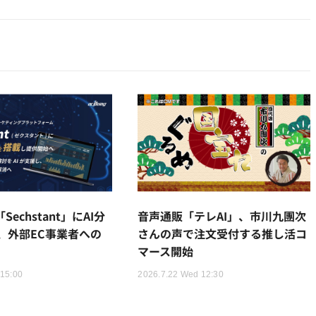
「Sechstant」にAI分
音声通販「テレAI」、市川九團次
、外部EC事業者への
さんの声で注文受付する推し活コ
マース開始
 15:00
2026.7.22 Wed 12:30