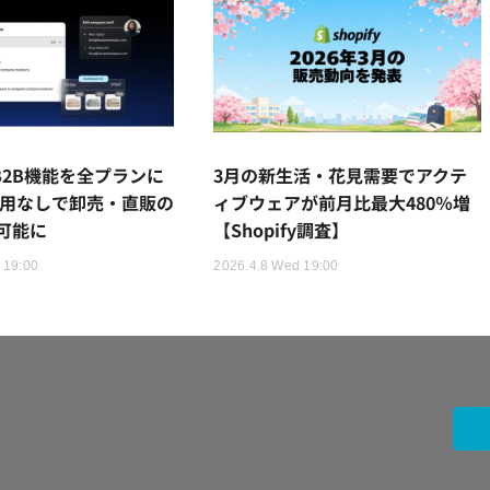
yがB2B機能を全プランに
3月の新生活・花見需要でアクテ
費用なしで卸売・直販の
ィブウェアが前月比最大480％増
可能に
【Shopify調査】
 19:00
2026.4.8 Wed 19:00