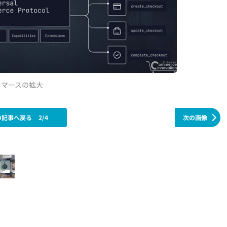
ントコマースの拡大
の記事へ戻る
2/4
次の画像