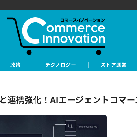
政策
テクノロジー
ストア運営
opilotと連携強化！AIエージェントコ