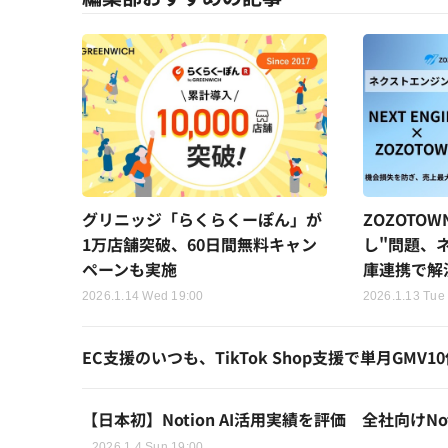
グリニッジ「らくらくーぽん」が
ZOZOTO
1万店舗突破、60日間無料キャン
し"問題、
ペーンも実施
庫連携で解
2026.1.14 Wed 19:00
2026.1.13 Tue
EC支援のいつも、TikTok Shop支援で単月GM
【日本初】Notion AI活用実績を評価 全社向けN
2026.1.4 Sun 19:00