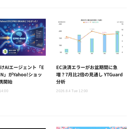
けAIエージェント「E
EC決済エラーがお盆期間に急
AIN」がYahoo!ショッ
増？7月比2倍の見通し YTGuard
携開始
分析
14:00
2026.8.4 Tue 12:00