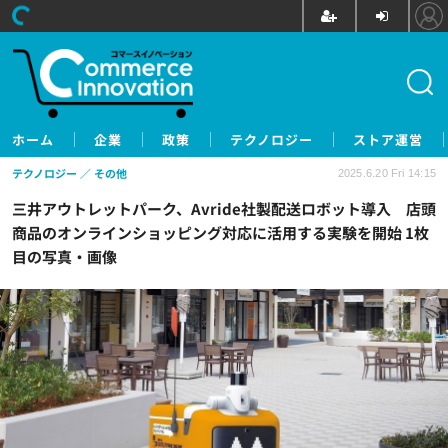
ホーム
企業
政策
テクノロジー
ストア運営
テクノロジー
その他
2025.6.20 Fri 14:15
三井アウトレットパーク、Avride社製配送ロボット導入 店頭
商品のオンラインショッピング対応に活用する実験を開始 1枚
目の写真・画像