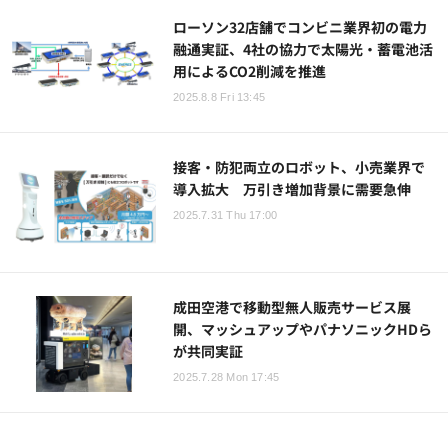
ローソン32店舗でコンビニ業界初の電力
融通実証、4社の協力で太陽光・蓄電池活
用によるCO2削減を推進
2025.8.8 Fri 13:45
接客・防犯両立のロボット、小売業界で
導入拡大 万引き増加背景に需要急伸
2025.7.31 Thu 17:00
成田空港で移動型無人販売サービス展
開、マッシュアップやパナソニックHDら
が共同実証
2025.7.28 Mon 17:45