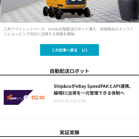
三井アウトレットパーク、Avride社製配送ロボット導入 店頭商品のオンライ
ンショッピング対応に活用する実験を開始
この記事へ戻る
1/1
自動配送ロボット
Ship&coがeBay SpeedPAKとAPI連携、
越境EC出荷を一元管理できる体制へ
2026.5.26 Tue 12:00
実証実験