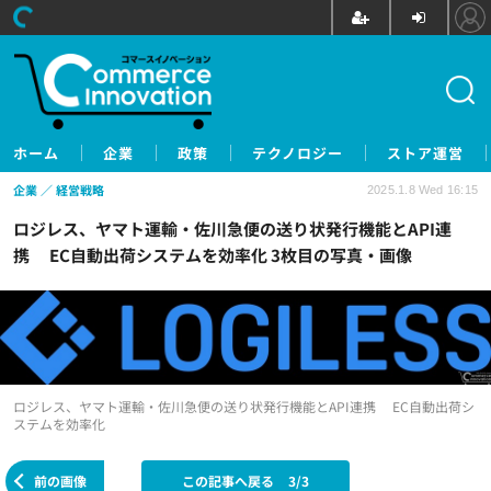
ホーム
企業
政策
テクノロジー
ストア運営
企業
経営戦略
2025.1.8 Wed 16:15
ロジレス、ヤマト運輸・佐川急便の送り状発行機能とAPI連
携 EC自動出荷システムを効率化 3枚目の写真・画像
ロジレス、ヤマト運輸・佐川急便の送り状発行機能とAPI連携 EC自動出荷シ
ステムを効率化
前の画像
この記事へ戻る
3/3