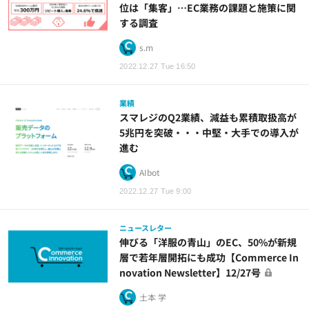
位は「集客」…EC業務の課題と施策に関
する調査
s.m
2022.12.27 Tue 16:50
業績
スマレジのQ2業績、減益も累積取扱高が
5兆円を突破・・・中堅・大手での導入が
進む
AIbot
2022.12.27 Tue 9:00
ニュースレター
伸びる「洋服の青山」のEC、50%が新規
層で若年層開拓にも成功【Commerce In
novation Newsletter】12/27号
土本 学