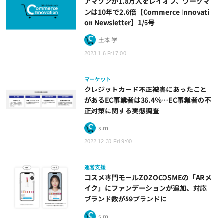
アマゾンが1.8万人をレイオフ、ワークマ
ンは10年で2.6倍【Commerce Innovati
on Newsletter】1/6号
土本 学
2023.1.6 Fri 7:00
マーケット
クレジットカード不正被害にあったこと
があるEC事業者は36.4％…EC事業者の不
正対策に関する実態調査
s.m
2022.12.30 Fri 9:00
運営支援
コスメ専門モールZOZOCOSMEの「ARメ
イク」にファンデーションが追加、対応
ブランド数が59ブランドに
s.m