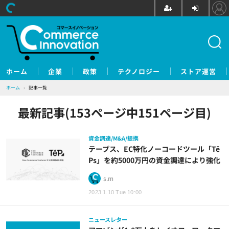
ホーム
企業
政策
テクノロジー
ストア運営
ホーム
›
記事一覧
最新記事(153ページ中151ページ目)
資金調達/M&A/提携
テープス、EC特化ノーコードツール「Tē
Ps」を約5000万円の資金調達により強化
s.m
2023.1.10 Tue 10:00
ニュースレター