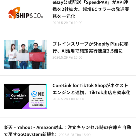
eBay公式配送「SpeedPAK」がAPI連
携を2社拡大、越境ECセラーの発送業
務を一元化
2026.5.29 Fri 19:00
ブレインスリープがShopify Plusに移
行、AI活用で施策実行速度2.5倍に
2026.5.29 Fri 15:00
CoreLink for TikTok Shopがネクスト
エンジンと連携、TikTok出店を効率化
2026.5.28 Thu 18:00
楽天・Yahoo!・Amazon対応！注文キャンセル時の在庫を自動
で戻すGoQSystem新機能
2026.5.28 Thu 15:00