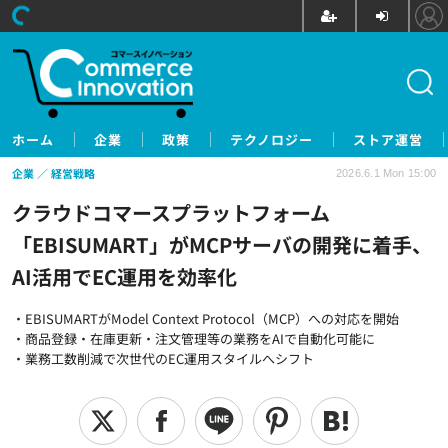
ホーム
企業
政策
テクノロジー
ストア運営
企業
経営戦略
2026.6.1 Mon 15:00
クラウドコマースプラットフォーム
「EBISUMART」がMCPサーバの開発に着手、
AI活用でEC運用を効率化
・EBISUMARTがModel Context Protocol（MCP）への対応を開始
・商品登録・在庫更新・注文管理等の業務をAIで自動化可能に
・業務工数削減で次世代のEC運用スタイルへシフト