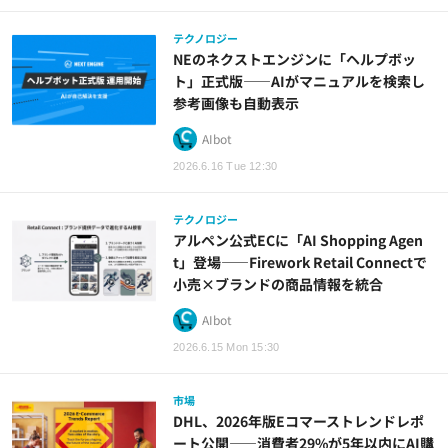
テクノロジー
NEのネクストエンジンに「ヘルプボッ
ト」正式版——AIがマニュアルを検索し
参考画像も自動表示
AIbot
2026.6.16 Tue 12:30
テクノロジー
アルペン公式ECに「AI Shopping Agen
t」登場——Firework Retail Connectで
小売×ブランドの商品情報を統合
AIbot
2026.6.15 Mon 15:30
市場
DHL、2026年版Eコマーストレンドレポ
ート公開——消費者29%が5年以内にAI購