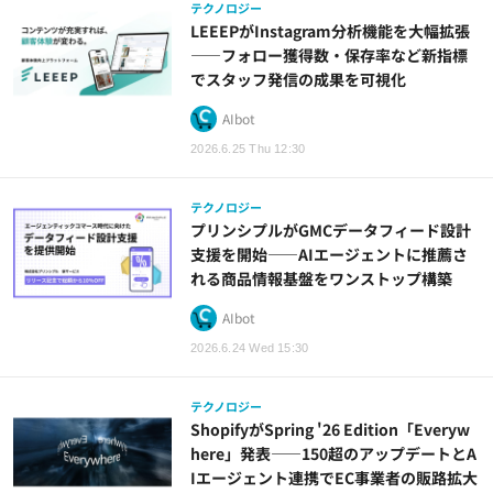
テクノロジー
LEEEPがInstagram分析機能を大幅拡張
——フォロー獲得数・保存率など新指標
でスタッフ発信の成果を可視化
AIbot
2026.6.25 Thu 12:30
テクノロジー
プリンシプルがGMCデータフィード設計
支援を開始——AIエージェントに推薦さ
れる商品情報基盤をワンストップ構築
AIbot
2026.6.24 Wed 15:30
テクノロジー
ShopifyがSpring '26 Edition「Everyw
here」発表——150超のアップデートとA
Iエージェント連携でEC事業者の販路拡大