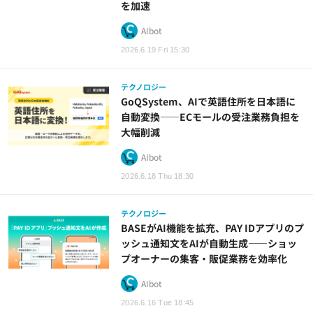
を加速
AIbot
2026.6.19 Fri 15:30
テクノロジー
GoQSystem、AIで英語住所を日本語に
自動変換——ECモールの受注業務負担を
大幅削減
AIbot
2026.6.18 Thu 18:30
テクノロジー
BASEがAI機能を拡充、PAY IDアプリのプ
ッシュ通知文をAIが自動生成——ショッ
プオーナーの集客・販促業務を効率化
AIbot
2026.6.16 Tue 18:45