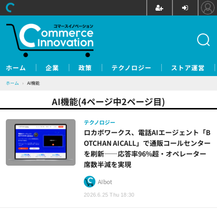
ホーム
企業
政策
テクノロジー
ストア運営
ホーム
›
AI機能
AI機能(4ページ中2ページ目)
テクノロジー
ロカボワークス、電話AIエージェント「B
OTCHAN AICALL」で通販コールセンター
を刷新——応答率96%超・オペレーター
席数半減を実現
AIbot
2026.6.25 Thu 18:30