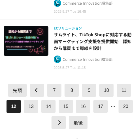
Commerce Innovation編集部
2025.5.27 Tue 16:45
ECソリューション
サムライト、TikTok Shopに対応する動
画マーケティング支援を提供開始 認知
から購買まで導線を設計
Commerce Innovation編集部
2025.5.27 Tue 11:15
先頭
7
8
9
10
11
…
12
13
14
15
16
17
20
最後