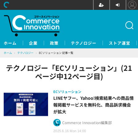
ホーム
企業
政策
テクノロジー
ストア運営
ホーム
›
テクノロジー
›
ECソリューション 記事一覧
テクノロジー「ECソリューション」(21
ページ中12ページ目)
ECソリューション
LINEヤフー、Yahoo!検索結果への商品情
報掲載サービスを無料化、商品訴求機会
が拡大
Commerce Innovation編集部
2025.6.16 Mon 14:00