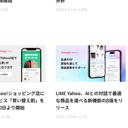
携開始
分析
14:00
2026.8.4 Tue 12:00
ahoo!ショッピング店に
LINE Yahoo、AIとの対話で最適
ビス「買い替え割」を
な商品を選べる新機能のβ版をリ
30日より開始
リース
 15:45
2025.7.3 Thu 12:15