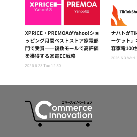
XPRICE・PREMOAがYahoo!ショ
ナハトがTik
ッピング月間ベストストア家電部
ーケット」
門で受賞——複数モールで高評価
容家電100
を獲得する家電EC戦略
2026.6.3 Wed 
2026.6.23 Tue 12:30