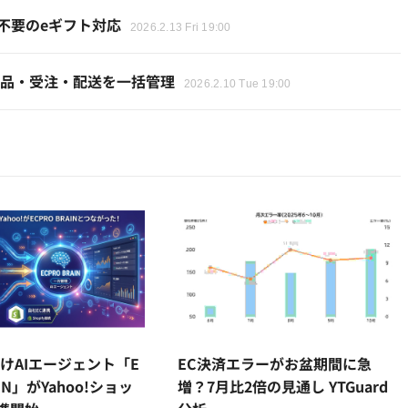
所不要のeギフト対応
2026.2.13 Fri 19:00
携！出品・受注・配送を一括管理
2026.2.10 Tue 19:00
けAIエージェント「E
EC決済エラーがお盆期間に急
AIN」がYahoo!ショッ
増？7月比2倍の見通し YTGuard