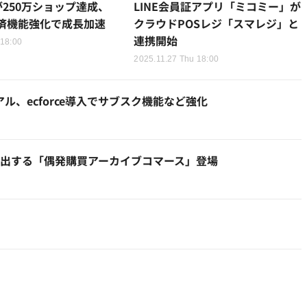
が250万ショップ達成、
LINE会員証アプリ「ミコミー」が
決済機能強化で成長加速
クラウドPOSレジ「スマレジ」と
連携開始
 18:00
2025.11.27 Thu 18:00
アル、ecforce導入でサブスク機能など強化
検出する「偶発購買アーカイブコマース」登場