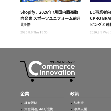
Shopify、2026年7月国内販売動
EC事業者向
向発表 スポーツユニフォーム前月
CPRO BR
比9倍
ピングと連
2026.8.6 Thu 15:30
2026.8.5 Wed 
企業
政策
経営戦略
法制度
資金調達/M&A/提携
事業支援