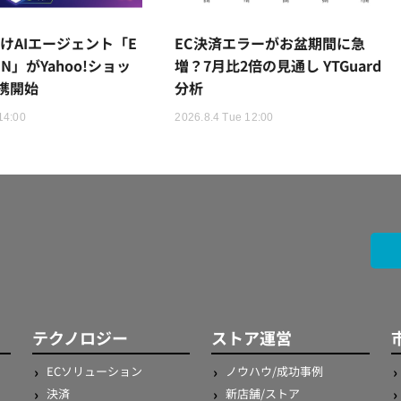
けAIエージェント「E
EC決済エラーがお盆期間に急
AIN」がYahoo!ショッ
増？7月比2倍の見通し YTGuard
携開始
分析
14:00
2026.8.4 Tue 12:00
テクノロジー
ストア運営
ECソリューション
ノウハウ/成功事例
決済
新店舗/ストア