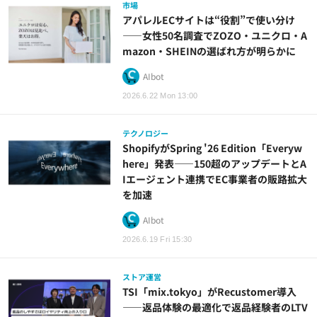
市場
アパレルECサイトは“役割”で使い分け
——女性50名調査でZOZO・ユニクロ・A
mazon・SHEINの選ばれ方が明らかに
AIbot
2026.6.22 Mon 13:00
テクノロジー
ShopifyがSpring '26 Edition「Everyw
here」発表——150超のアップデートとA
Iエージェント連携でEC事業者の販路拡大
を加速
AIbot
2026.6.19 Fri 15:30
ストア運営
TSI「mix.tokyo」がRecustomer導入
——返品体験の最適化で返品経験者のLTV