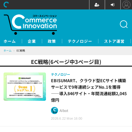
ホーム
企業
政策
テクノロジー
ストア運営
ホーム
›
EC戦略
EC戦略(6ページ中3ページ目)
テクノロジー
EBISUMART、クラウド型ECサイト構築
サービスで9年連続シェアNo.1を獲得
——導入846サイト・年間流通総額2,045
億円
AIbot
2026.6.22 Mon 16:00