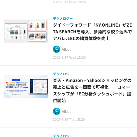
2026.6.17 Wed 18:30
テクノロジー
ダイドーフォワード「NY.ONLINE」がZE
TA SEARCHを導入、多角的な絞り込みで
アパレルECの購買体験を向上
AIbot
2026.6.17 Wed 15:30
テクノロジー
楽天・Amazon・Yahoo!ショッピングの
売上と広告を一画面で可視化——コマー
スシップが「EC分析ダッシュボード」提
供開始
AIbot
2026.6.16 Tue 15:30
テクノロジー