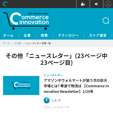
ホーム
企業
政策
テクノロジー
ストア運営
ホーム
›
その他
›
ニュースレター 記事一覧
その他「ニュースレター」(23ページ中
23ページ目)
ニュースレター
アマゾンやウォルマートが狙う次の巨大
市場とは? 寒波で物流は 【Commerce In
novation Newsletter】1/25号
土本 学
2023.1.25 Wed 7:00