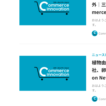
外｜三
merce
おはようござ
す。
Comm
ニュース
植物由
社、卵
on Ne
おはようござ
す。
Comm