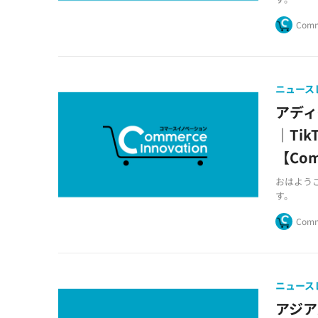
Comm
ニュース
アデ
｜Ti
【Comm
おはようござ
す。
Comm
ニュース
アジア