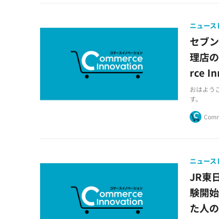
ニュース
セブン
理店の
rce I
おはようござ
す。
Comm
ニュース
JR東
験開始
た人の8