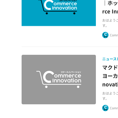
｜ホッ
rce I
おはようござ
す。
Comm
ニュース
マク
ヨーカ
novat
おはようござ
す。
Comm