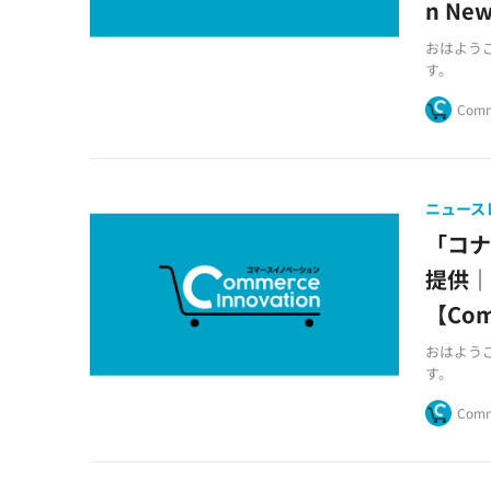
n New
おはようござ
す。
Comm
ニュース
「コナ
提供
【Comm
おはようござ
す。
Comm