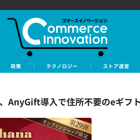
政策
テクノロジー
ストア運営
AnyGift導入で住所不要のeギフ