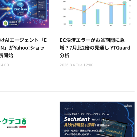
けAIエージェント「E
EC決済エラーがお盆期間に急
AIN」がYahoo!ショッ
増？7月比2倍の見通し YTGuard
携開始
分析
14:00
2026.8.4 Tue 12:00