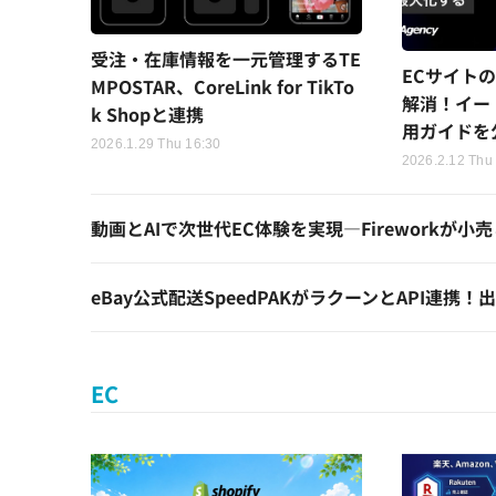
受注・在庫情報を一元管理するTE
ECサイト
MPOSTAR、CoreLink for TikTo
解消！イー
k Shopと連携
用ガイドを
2026.1.29 Thu 16:30
2026.2.12 Thu
動画とAIで次世代EC体験を実現―Firework
eBay公式配送SpeedPAKがラクーンとAPI連
EC