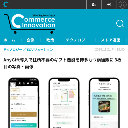
ホーム
企業
政策
テクノロジー
ストア運営
テクノロジー
ECソリューション
2025.11.21 Fri 18:00
AnyGift導入で住所不要のギフト機能を博多もつ鍋通販に 3枚
目の写真・画像