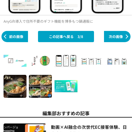
AnyGift導入で住所不要のギフト機能を博多もつ鍋通販に
前の画像
この記事へ戻る
3/8
次の画像
編集部おすすめの記事
動画×AI融合の次世代EC接客体験、日