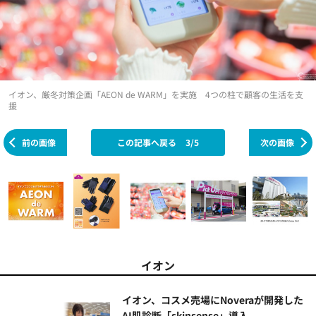
イオン、厳冬対策企画「AEON de WARM」を実施 4つの柱で顧客の生活を支
援
前の画像
この記事へ戻る
3/5
次の画像
イオン
イオン、コスメ売場にNoveraが開発した
AI肌診断「skinsense」導入