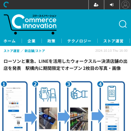
ホーム
企業
政策
テクノロジー
ストア運営
ストア運営
新店舗/ストア
2024.10.10 Thu 16:00
ローソンと東急、LINEを活用したウォークスルー決済店舗の出
店を発表 駅構内に期間限定でオープン 2枚目の写真・画像