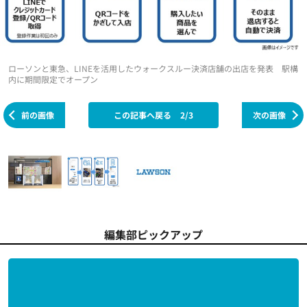
ローソンと東急、LINEを活用したウォークスルー決済店舗の出店を発表 駅構
内に期間限定でオープン
前の画像
この記事へ戻る
2/3
次の画像
編集部ピックアップ