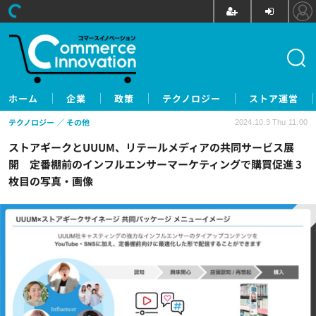
ホーム
企業
政策
テクノロジー
ストア運営
テクノロジー
その他
2024.10.3 Thu 11:00
ストアギークとUUUM、リテールメディアの共同サービス展
開 定番棚前のインフルエンサーマーケティングで購買促進 3
枚目の写真・画像