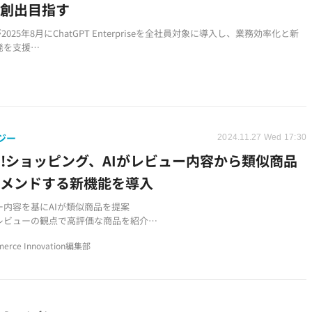
値創出目指す
2025年8月にChatGPT Enterpriseを全社員対象に導入し、業務効率化と新
発を支援
ムGPTの参加型社内研修を実施し、チーム戦で利用者数を競い合う独自の取
展開
ション×テクノロジーの融合による新しい価値創出を目指し、AI技術活用を
ジー
2024.11.27 Wed 17:30
oo!ショッピング、AIがレビュー内容から類似商品
コメンドする新機能を導入
ー内容を基にAIが類似商品を提案
レビューの観点で高評価な商品を紹介
ションカテゴリーから順次拡大予定
erce Innovation編集部