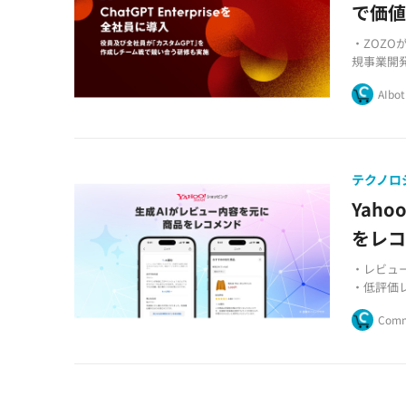
で価
・ZOZOが
規事業開
・カスタ
AIbot
り組みを
・ファッ
一層拡大
テクノロ
Yah
をレ
・レビュ
・低評価
・ファッ
Comm