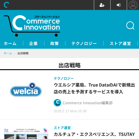
ホーム
企業
政策
テクノロジー
ストア運営
ホーム
›
出店戦略
出店戦略
テクノロジー
ウエルシア薬局、True DataのAIで新規出
店の売上を予測するサービスを導入
Commerce Innovation編集部
2025.2.17 Mon 10:30
ストア運営
カルチュア・エクスペリエンス、TSUTAY