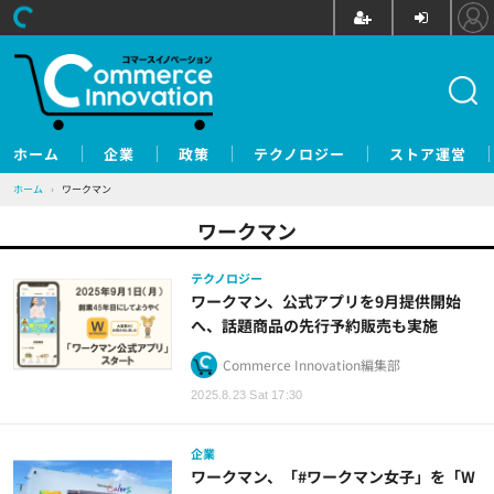
ホーム
企業
政策
テクノロジー
ストア運営
ホーム
›
ワークマン
ワークマン
テクノロジー
ワークマン、公式アプリを9月提供開始
へ、話題商品の先行予約販売も実施
Commerce Innovation編集部
2025.8.23 Sat 17:30
企業
ワークマン、「#ワークマン女子」を「W