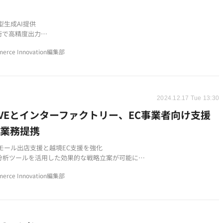
始
型生成AI提供
術で高精度出力
進と省人化支援
erce Innovation編集部
2024.12.17 Tue 13:30
OVEとインターファクトリー、EC事業者向け支援
で業務提携
Cモール出店支援と越境EC支援を強化
分析ツールを活用した効果的な戦略立案が可能に
e Commerceを用いた多言語・多通貨対応のEC構築支援
erce Innovation編集部