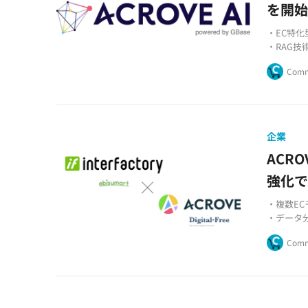
を開
・EC特化
・RAG技
・DX推
Comm
企業
ACR
強化
・複数E
・データ
・Adob
Comm