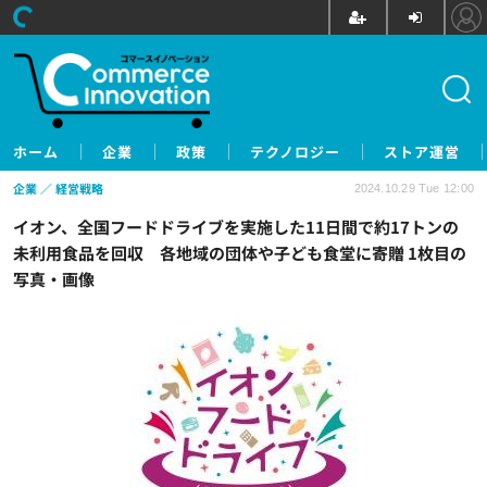
ホーム
企業
政策
テクノロジー
ストア運営
企業
経営戦略
2024.10.29 Tue 12:00
イオン、全国フードドライブを実施した11日間で約17トンの
未利用食品を回収 各地域の団体や子ども食堂に寄贈 1枚目の
写真・画像