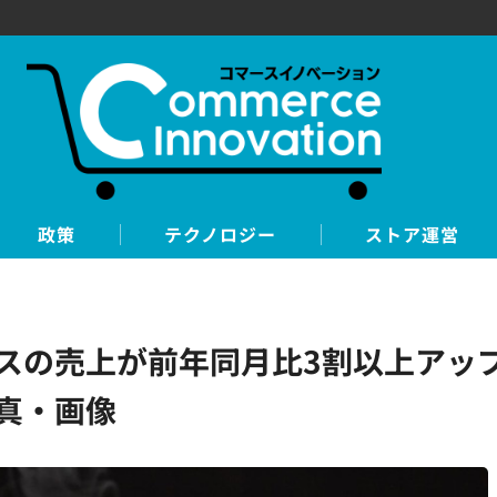
政策
テクノロジー
ストア運営
売上が前年同月比3割以上アップ…Tr
写真・画像