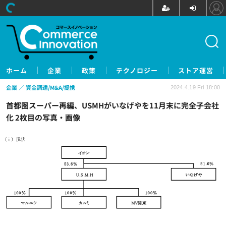
ホーム
企業
政策
テクノロジー
ストア運営
企業
資金調達/M&A/提携
2024.4.19 Fri 18:00
首都圏スーパー再編、USMHがいなげやを11月末に完全子会社
化 2枚目の写真・画像