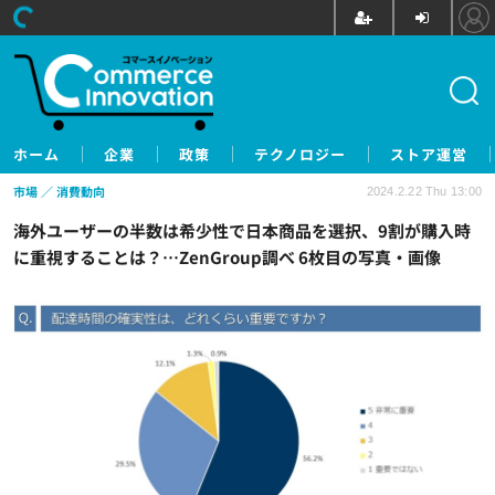
ホーム
企業
政策
テクノロジー
ストア運営
市場
消費動向
2024.2.22 Thu 13:00
海外ユーザーの半数は希少性で日本商品を選択、9割が購入時
に重視することは？…ZenGroup調べ 6枚目の写真・画像